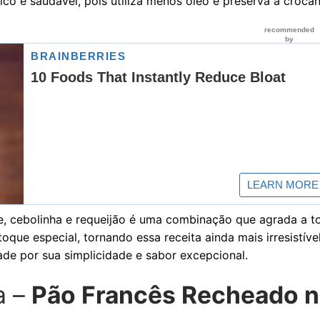
co e saudável, pois utiliza menos óleo e preserva a crocân
e, cebolinha e requeijão é uma combinação que agrada a t
oque especial, tornando essa receita ainda mais irresistível
de por sua simplicidade e sabor excepcional.
a –
Pão Francês Recheado n