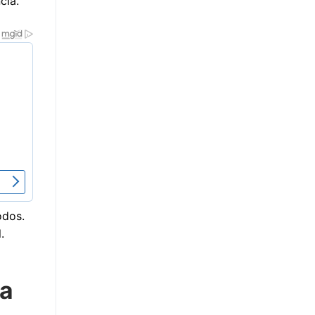
cia.
odos.
.
a