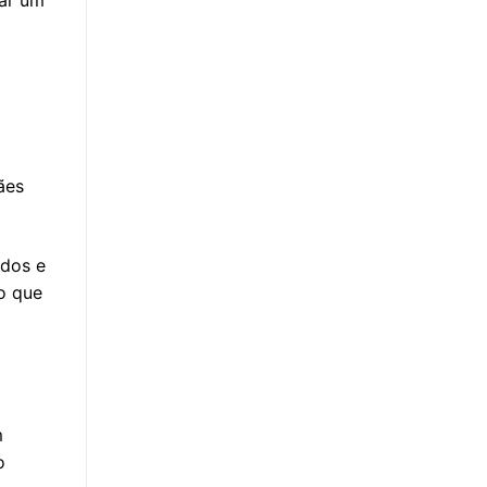
dar um
ães
ados e
do que
m
o