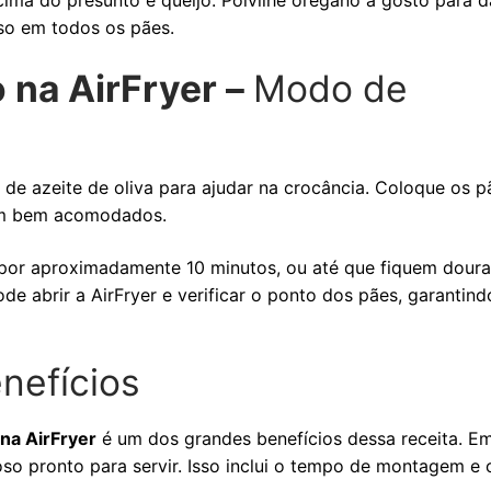
cima do presunto e queijo. Polvilhe orégano a gosto para 
so em todos os pães.
 na AirFryer –
Modo de
de azeite de oliva para ajudar na crocância. Coloque os p
uem bem acomodados.
 por aproximadamente 10 minutos, ou até que fiquem dour
e abrir a AirFryer e verificar o ponto dos pães, garantin
nefícios
na AirFryer
é um dos grandes benefícios dessa receita. E
oso pronto para servir. Isso inclui o tempo de montagem e 