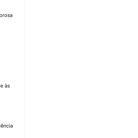
borosa
te às
iência