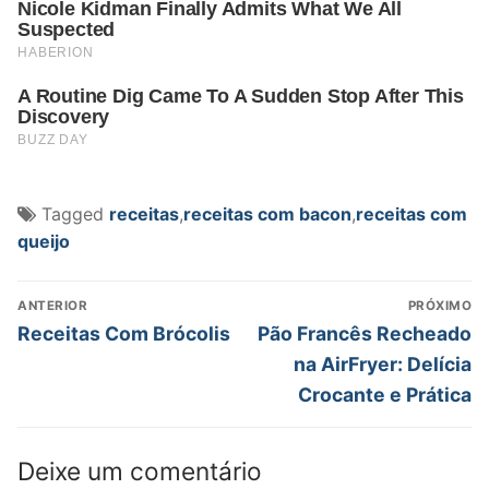
Tagged
receitas
,
receitas com bacon
,
receitas com
queijo
Navegação
ANTERIOR
PRÓXIMO
de
Post
Próximo
Receitas Com Brócolis
Pão Francês Recheado
anterior:
post:
Post
na AirFryer: Delícia
Crocante e Prática
Deixe um comentário