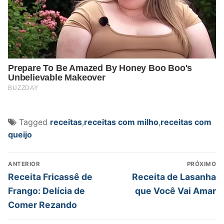
Tagged
receitas
,
receitas com milho
,
receitas com
queijo
Navegação
ANTERIOR
PRÓXIMO
de
Post
Próximo
Receita Fricassê de
Receita de Lasanha
anterior:
post:
Post
Frango: Delícia de
que Você Vai Amar
Comer Rezando